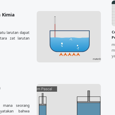
h Kimia
C
uatu larutan dapat
P
ara zat larutan
m
m
y
a
ng mana seorang
nyatakan bahwa