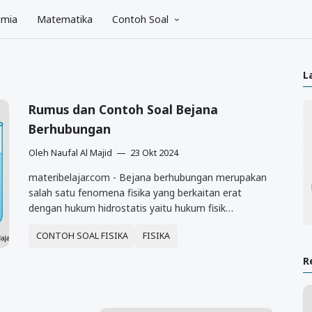
imia
Matematika
Contoh Soal
L
Rumus dan Contoh Soal Bejana
Berhubungan
Oleh
Naufal Al Majid
23 Okt 2024
materibelajar.com - Bejana berhubungan merupakan
salah satu fenomena fisika yang berkaitan erat
dengan hukum hidrostatis yaitu hukum fisik…
CONTOH SOAL FISIKA
FISIKA
R