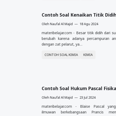
Contoh Soal Kenaikan Titik Didi
Oleh
Naufal Al Majid
18 Agu 2024
materibelajar.com - Besar titik didih dari s
berubah karena adanya percampuran ant
dengan zat pelarut, ya…
CONTOH SOAL KIMIA
KIMIA
Contoh Soal Hukum Pascal Fisik
Oleh
Naufal Al Majid
23 Jul 2024
materibelajar.com - Blaise Pascal ya
ilmuwan berkebangsaan Prancis me