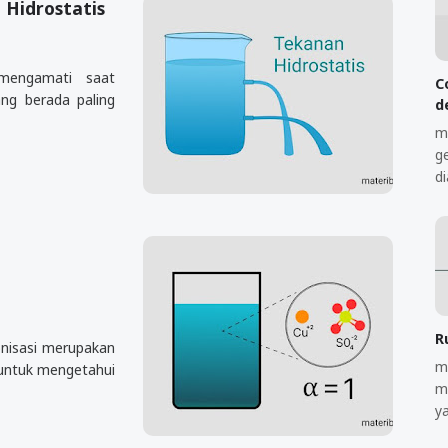
Hidrostatis
 mengamati saat
C
ang berada paling
d
m
g
d
R
onisasi merupakan
m
 untuk mengetahui
m
y