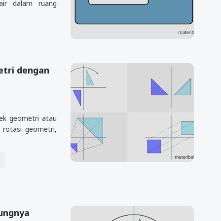
air dalam ruang
etri dengan
jek geometri atau
 rotasi geometri,
A
tungnya