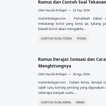
Rumus dan Contoh Soal Tekanan 
Oleh
Naufal Al Majid
23 Sep 2024
materibelajar.com - Pernahkah kalian
melubangi botol yang berisi air, lubang y
bawah botol akan mengalirka…
CONTOH SOAL FISIKA
FISIKA
Rumus Derajat Ionisasi dan Cara
Menghitungnya
Oleh
Naufal Al Majid
26 Agu 2024
materibelajar.com - Dalam kimia, derajat i
salah satu konsep penting yang digunakan
seberapa banyak suatu …
CONTOH SOAL KIMIA
KIMIA